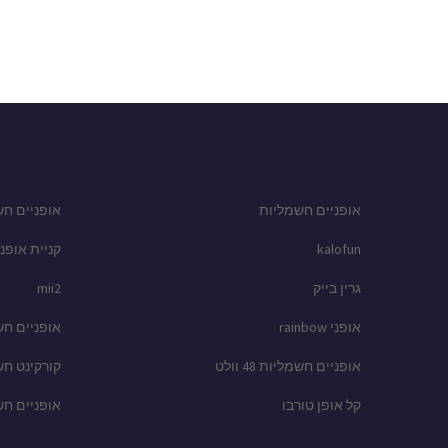
אופניים חשמליות
אופניים חש
kalofun
קניית אופני
גרין בייק
mii2
אופני rainbow
אופניים ח
אופניים חשמליות 48 וולט
קורקינט ח
קל אופן טורבו
אופניים ח