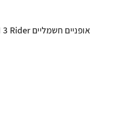
אופניים חשמליים STARK MACH 3 Rider – מאך 3 ריידר סטארק שלדה נמוכה