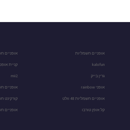
אופניים חשמליות
אופניים חש
kalofun
קניית אופני
גרין בייק
mii2
אופני rainbow
אופניים ח
אופניים חשמליות 48 וולט
קורקינט ח
קל אופן טורבו
אופניים ח