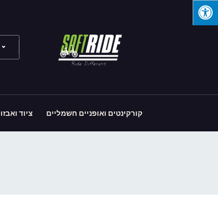
קורקינטים ואופניים חשמליים
ציוד ואבזו