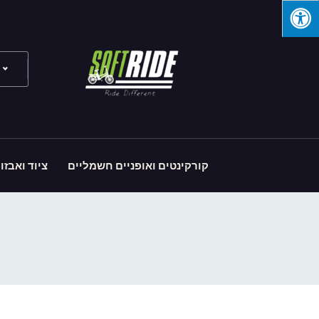
קורקינטים ואופניים חשמליים
ציוד ואבזו