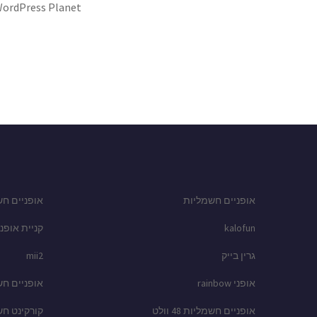
ordPress Planet
אופניים חשמליות
אופניים חש
kalofun
קניית אופני
גרין בייק
mii2
אופני rainbow
אופניים ח
אופניים חשמליות 48 וולט
קורקינט ח