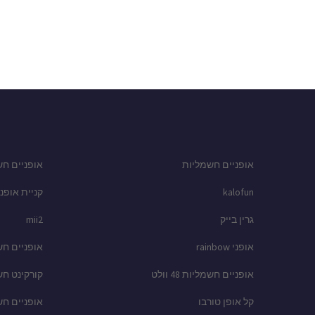
אופניים חשמליות
אופניים חש
kalofun
קניית אופני
גרין בייק
mii2
אופני rainbow
אופניים ח
אופניים חשמליות 48 וולט
קורקינט ח
קל אופן טורבו
אופניים ח