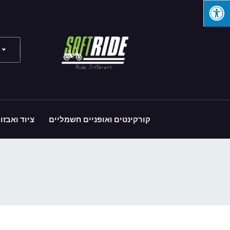
קורקינטים ואופניים חשמליים
ציוד ואבזו