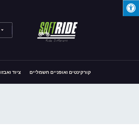
קורקינטים ואופניים חשמליים
ציוד ואבזו