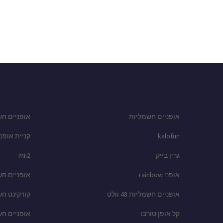
אופניים חשמליות
אופניים חש
kalofun
קניית אופני
גרין בייק
mii2
אופני rainbow
אופניים ח
אופניים חשמליות 48 וולט
קורקינט ח
קל אופן טורבו
אופניים ח