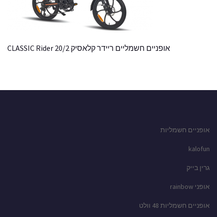
אופניים חשמליים ריידר קלאסיק 20/2 CLASSIC Rider
אופניים חשמליות
kalofun
גרין בייק
אופני rainbow
אופניים חשמליות 48 וולט