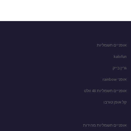
אופניים חשמליות
kalofun
גרין בייק
אופני rainbow
אופניים חשמליות 48 וולט
קל אופן טורבו
אופניים חשמליות מהירות