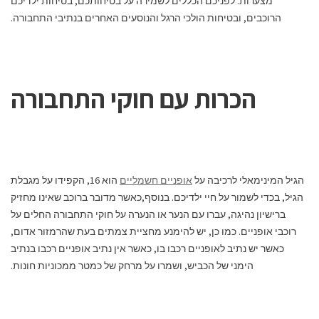
מצערות. לפניכם הכללים לשמירה על בטיחותכם, בטיחות ילדיכם
הרוכבים, ובטיחות הולכי הרגל והנוסעים האחרים בנתיבי התחבורה.
הכרות עם חוקי התחבורה
הגיל המינימאלי לרכיבה על
אופניים חשמליים
הוא 16, הקפידו על מגבלת
הגיל, בכדי לשמור על חיי ילדיכם. בנוסף,כאשר מדובר ברוכב שאינו מחזיק
ברישיון נהיגה, עברו עם הנער או הנערה על חוקי התחבורה החלים על
רוכבי אופניים. כמו כן, יש להימנע מחציית צמתים בעת שהרמזור אדום,
כאשר יש נתיב לאופניים רכבו בו, כאשר אין נתיב אופניים רכבו בנתיב
הימני של הכביש, ושמרו על מרחק של כמטר ממכוניות חונות.