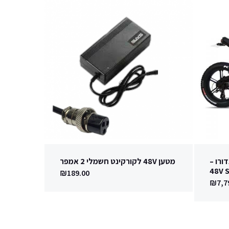
ורו –
מטען 48V לקורקינט חשמלי 2 אמפר
48V 
₪
189.00
₪
7,7