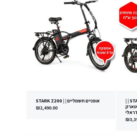
ה מיוחדת
30
ש"ח
אספקה
עד 3 שעות
STARK Z250 Magnesium XOD | |
אופניים חשמליים | | STARK Z200
 חשמליים Z250 סטארק
₪
2,490.00
ראלי
₪
3,3