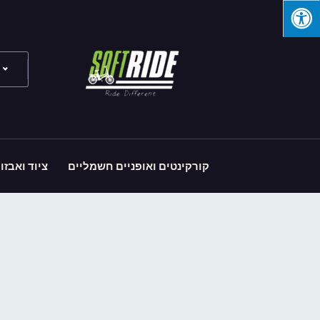
קורקינטים ואופניים חשמליים
ציוד ואבזו