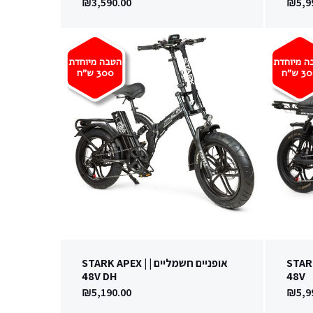
₪
3,590.00
₪
5,9
ה מיוחדת
הטבה מיוחדת
30
ש"ח
300
ש"ח
 STARK SONIC
אופניים חשמליים | | STARK APEX
48V DH
48V
₪
5,190.00
₪
5,9