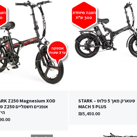
הטבה מיוחדת
הטב
300
ש"ח
0
אספקה
עד 3 שעות
סטארק מאך 5 פלוס – STARK
MACH 5 PLUS
אופניים
היד
₪
5,450.00
90.00