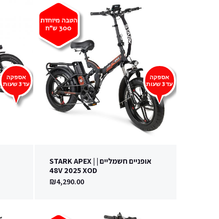
הטבה מיוחדת
300
ש"ח
אספקה
אספקה
עד 3 שעות
עד 3 שעות
אופניים חשמליים | | STARK APEX
48V 2025 XOD
₪
4,290.00