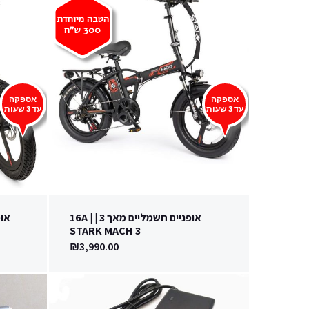
הטבה מיוחדת
300
ש"ח
אספקה
אספקה
עד 3 שעות
עד 3 שעות
אופניים חשמליים מאך 3 | | 16A
STARK MACH 3
₪
3,990.00