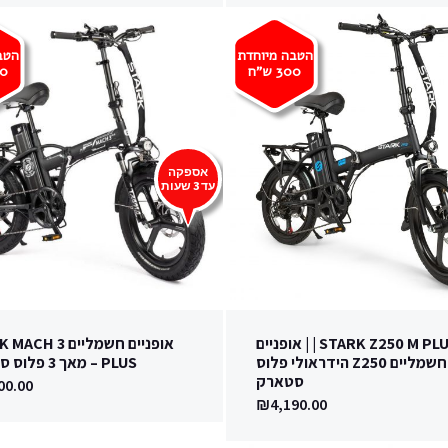
הטבה מיוחדת
הטב
300
ש"ח
0
אספקה
עד 3 שעות
STARK Z250 M PLUS H | | אופניים
אופניים חשמליים  3
חשמליים Z250 הידראולי פלוס
PLUS – מאך 3 פלוס סטארק
סטארק
00.00
₪
4,190.00