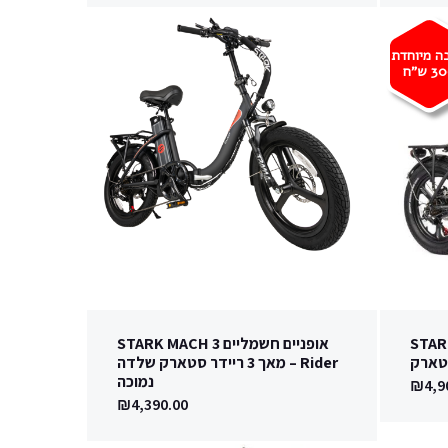
ה מיוחדת
30
ש"ח
STARK MACH
אופניים חשמליים STARK MACH 3
Rider – מאך 3 ריידר סטארק שלדה
נמוכה
₪
4,9
₪
4,390.00