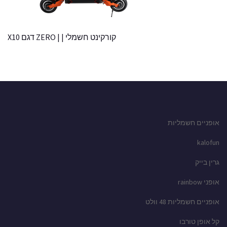
קורקינט חשמלי | | ZERO דגם X10
אופניים חשמליות
kalofun
גרין בייק
אופני rainbow
אופניים חשמליות 48 וולט
קל אופן טורבו